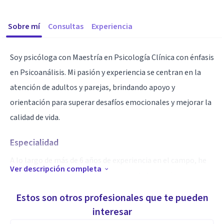
Sobre mí
Consultas
Experiencia
Soy psicóloga con Maestría en Psicología Clínica con énfasis
en Psicoanálisis. Mi pasión y experiencia se centran en la
atención de adultos y parejas, brindando apoyo y
orientación para superar desafíos emocionales y mejorar la
calidad de vida.
Especialidad
A lo largo de más de 6 años de experiencia en el campo, he
Ver descripción completa
trabajado con pacientes de diversas edades y orígenes
culturales, abordando una amplia gama de problemas
Estos son otros profesionales que te pueden
emocionales y de salud mental. Mi enfoque terapéutico se
interesar
basa en la comprensión profunda de las dinámicas