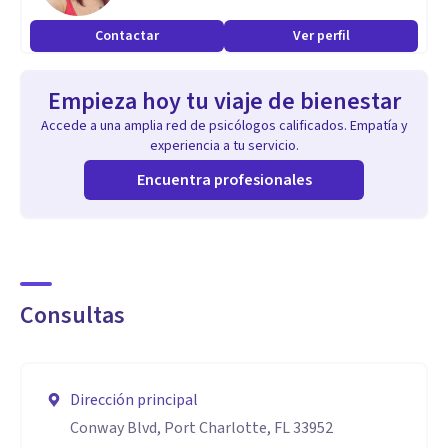
ofrecer a mis clientes un tratamiento de alta calidad y
Contactar
Ver perfil
personalizado.
Soy una profesional comprometida y empática, capaz de
Empieza hoy tu viaje de bienestar
establecer una relación de confianza y empatía con mis
Accede a una amplia red de psicólogos calificados. Empatía y
clientes. Mi enfoque terapéutico se basa en la colaboración
experiencia a tu servicio.
y la co-construcción del proceso de tratamiento,
Encuentra profesionales
adaptando las intervenciones a las necesidades individuales
de cada persona.
Consultas
Dirección principal
Conway Blvd, Port Charlotte, FL 33952