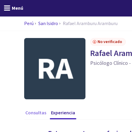
Menú
Perú
San Isidro
Rafael Aramburu Aramburu
No verificado
Rafael Ara
Psicólogo Clínico 
Consultas
Experiencia