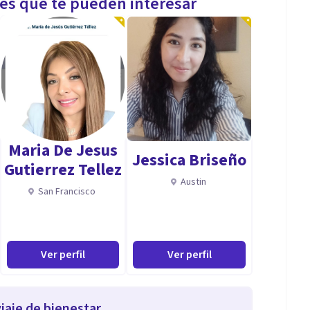
les que te pueden interesar
Maria De Jesus
Jessica Briseño
Gutierrez Tellez
Austin
San Francisco
Ver perfil
Ver perfil
iaje de bienestar