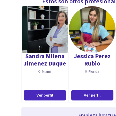
Estos son otros profesiona
Sandra Milena
Jessica Perez
Jimenez Duque
Rubio
Miami
Florida
Ver perfil
Ver perfil
Empieza hoy tu v