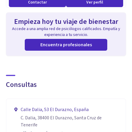
Contactar
Ver perfil
e incapaz de llegar a puerto. Remo contigo para que te re-
conozcas, te empoderes y recuperes el control de tu vida
Empieza hoy tu viaje de bienestar
Accede a una amplia red de psicólogos calificados. Empatía y
Manejo de pérdidas y duelos
experiencia a tu servicio.
Un despido, una separación complicada, la partida de un ser
Encuentra profesionales
querido… Te acompañamos para que afrontar una pérdida
deje de ser más difícil que remontar un río a
contracorriente.
Consultas
Psicología perinatal y posparto
La maternidad es un viaje tanto o más intenso que cualquier
Calle Dalia, 53 El Durazno, España
travesía en barco. Y hay tantas maternidades como mujeres.
C. Dalia, 38400 El Durazno, Santa Cruz de
Vive la tuya con el apoyo y la compañía que necesitas.
Tenerife