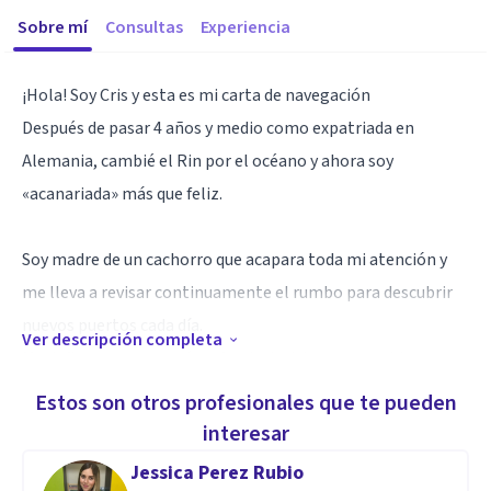
Sobre mí
Consultas
Experiencia
¡Hola! Soy Cris y esta es mi carta de navegación
Después de pasar 4 años y medio como expatriada en
Alemania, cambié el Rin por el océano y ahora soy
«acanariada» más que feliz.
Soy madre de un cachorro que acapara toda mi atención y
me lleva a revisar continuamente el rumbo para descubrir
nuevos puertos cada día.
Ver descripción completa
Me defino como «coreógrafa» de decisiones y cambios y es
lo que hago cada día en mi consulta de psicoterapia. Tú
Estos son otros profesionales que te pueden
tomas las decisiones y yo te ayudo a comprender los pasos
interesar
del baile.
Jessica Perez Rubio