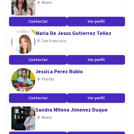
Miami
Especialidad
Ansiedad, Agorafobia, ansiedad generalizada, ataques de
Contactar
Ver perfil
pánico, estrés, miedo a la muerte, timidez trastorno
Maria De Jesus Gutierrez Tellez
obsesivo compulsivo, fibromialgia, fatiga crónica,
San Francisco
Insomnio. Sexóloga, disfunción eréctil, eyaculación precoz,
frigidez. Trastorno de alimentación. Trastorno del estado
Contactar
Ver perfil
de ánimo, depresión, tristeza,
Trastorno psicosomáticos.
Jessica Perez Rubio
Florida
Contactar
Ver perfil
Sandra Milena Jimenez Duque
Miami