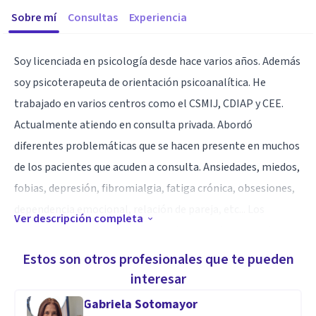
Sobre mí
Consultas
Experiencia
Soy licenciada en psicología desde hace varios años. Además
soy psicoterapeuta de orientación psicoanalítica. He
trabajado en varios centros como el CSMIJ, CDIAP y CEE.
Actualmente atiendo en consulta privada. Abordó
diferentes problemáticas que se hacen presente en muchos
de los pacientes que acuden a consulta. Ansiedades, miedos,
fobias, depresión, fibromialgia, fatiga crónica, obsesiones,
dependencia emocional, relación de pareja, etc... Los
Ver descripción completa
resultados obtenidos son favorables y pueden ayudarte en
el modo de hacer frente a situaciones adversas como la que
Estos son otros profesionales que te pueden
estamos viviendo. Atiendo de manera presencial y Online.
interesar
¡Atrévete a consultar!
Gabriela Sotomayor