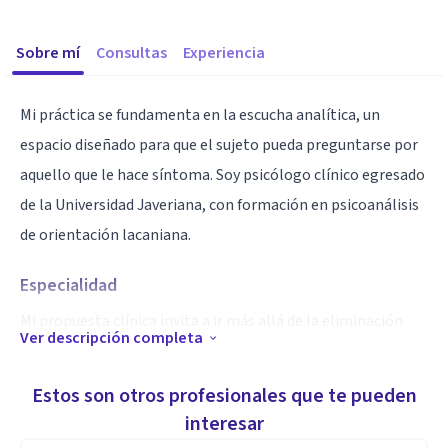
Sobre mí
Consultas
Experiencia
Mi práctica se fundamenta en la escucha analítica, un
espacio diseñado para que el sujeto pueda preguntarse por
aquello que le hace síntoma. Soy psicólogo clínico egresado
de la Universidad Javeriana, con formación en psicoanálisis
de orientación lacaniana.
Especialidad
Mi propuesta clínica invita a ir más allá de la eliminación
Ver descripción completa
inmediata y superficial del malestar, buscando entender la
singularidad de cada paciente. Especializado en el abordaje
Estos son otros profesionales que te pueden
de la angustia, las crisis y la repetición, ofrezco un espacio
interesar
de trabajo ético donde el decir del paciente es el eje central