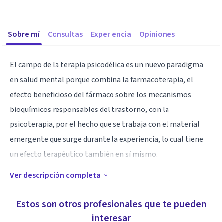
Sobre mí
Consultas
Experiencia
Opiniones
El campo de la terapia psicodélica es un nuevo paradigma
en salud mental porque combina la farmacoterapia, el
efecto beneficioso del fármaco sobre los mecanismos
bioquímicos responsables del trastorno, con la
psicoterapia, por el hecho que se trabaja con el material
emergente que surge durante la experiencia, lo cual tiene
un efecto terapéutico también en sí mismo.
Ver descripción completa
Los efectos antidepresivos de la terapia psicodélica para el
tratamiento de la depresión y de las ideas suicidas se
Estos son otros profesionales que te pueden
conocen desde hace más de veinte años, pero hoy en día
interesar