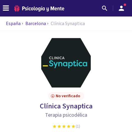
España
Barcelona
Clínica Synaptica
No verificado
Clínica Synaptica
Terapia psicodélica
(
1
)