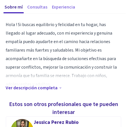
Sobre mí
Consultas
Experiencia
Hola ! Si buscas equilibrio y felicidad en tu hogar, has
llegado al lugar adecuado, con mi experiencia y genuina
empatía puedo ayudarte en el camino hacia relaciones
familiares más fuertes y saludables. Mi objetivo es
acompañarte en la búsqueda de soluciones efectivas para
superar conflictos, mejorar la comunicación y construir la
armonía que tu familia se merece. Trabajo con niños,
adolescentes y adultos.
Ver descripción completa
No importa cuál sea tu situación actual, estoy lista para ser
Estos son otros profesionales que te pueden
tu aliada en la transformación y el crecimiento familiar. No
interesar
dudes en contactarme y comenzar este apasionante viaje
Jessica Perez Rubio
hacia una vida familiar más feliz y satisfactoria. Juntos,