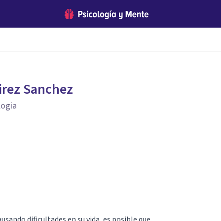
irez Sanchez
logia
sando dificultades en su vida, es posible que