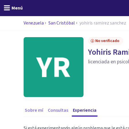
Menú
Venezuela
San Cristóbal
yohiris ramirez sanchez
No verificado
Yohiris Ram
licenciada en psico
Sobre mí
Consultas
Experiencia
Si está experimentando algún problema que le está cau