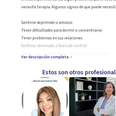
necesite terapia. Algunos signos de que puede necesit
Sentirse deprimido o ansioso
Tener dificultades para dormir o concentrarse
Tener problemas en sus relaciones
Sentirse abrumado o fuera de control
Tener pensamientos o comportamientos suicidas
Ver descripción completa
te acompaño ,solo tu puedes cambiar tu vida
Estos son otros profesiona