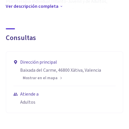
Psicoterapia individual Infanto-Juvenil y de Adultos,
Ver descripción completa
Adicciones, Terapia de Pareja y de Familia, Sexología,
Hipnosis Clínica, Problemas Laborales, Problemas
Escolares y Peritajes Familiares, Escolares y Laborales.
Consultas
Aptitudes
También atiendo por videoconferencia.
Dirección principal
Baixada del Carme, 46800 Xàtiva, Valencia
Mostrar en el mapa
Atiende a
Adultos