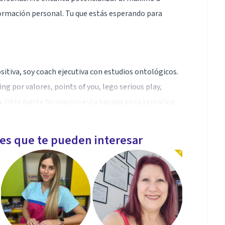
ormación personal. Tu que estás esperando para
sitiva, soy coach ejecutiva con estudios ontológicos.
g por valores, points of you, lego serious play,
. Otra fuerte formación esta basada en la temática
sicolaborales.
les que te pueden interesar
o núnca de sumar a mi formación nuevos aprendizajes y
n. Soy una eterna aprendiz!