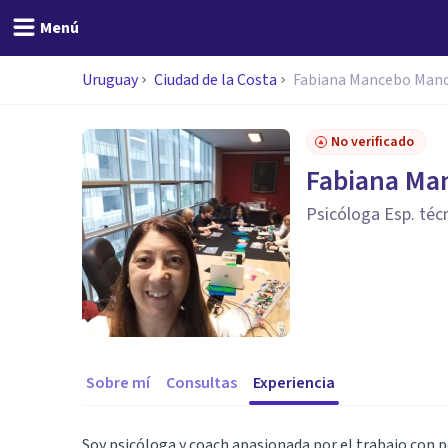
Menú
Uruguay
Ciudad de la Costa
Fabiana Mancebo Man
No verificado
Fabiana Ma
Psicóloga Esp. téc
Sobre mí
Consultas
Experiencia
Soy psicóloga y coach apasionada por el trabajo con 