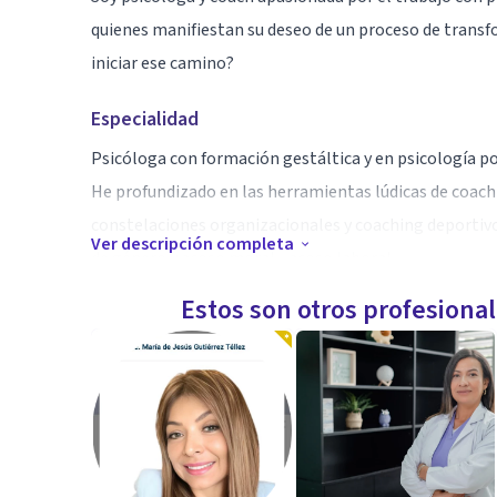
quienes manifiestan su deseo de un proceso de transf
iniciar ese camino?
Especialidad
Psicóloga con formación gestáltica y en psicología po
He profundizado en las herramientas lúdicas de coachin
constelaciones organizacionales y coaching deportivo
Ver descripción completa
de género y acoso moral - acoso laboral.
Cuento con formación y especialización en técnicas p
Estos son otros profesiona
Soy una apasionada del aprendizaje por lo que no dej
metodologías.
Aptitudes
Curiosa, activa, empática y apasionada de mi profesió