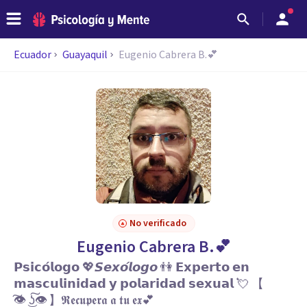
Ecuador
Guayaquil
Eugenio Cabrera B.💕
No verificado
Eugenio Cabrera B.💕
𝗣𝘀𝗶𝗰𝗼́𝗹𝗼𝗴𝗼 💖𝙎𝙚𝙭𝙤́𝙡𝙤𝙜𝙤 👫 𝗘𝘅𝗽𝗲𝗿𝘁𝗼 𝗲𝗻
𝗺𝗮𝘀𝗰𝘂𝗹𝗶𝗻𝗶𝗱𝗮𝗱 𝘆 𝗽𝗼𝗹𝗮𝗿𝗶𝗱𝗮𝗱 𝘀𝗲𝘅𝘂𝗮𝗹 💘 【
͠👁️ ͜ʖ͠👁️ 】𝕽𝖊𝖈𝖚𝖕𝖊𝖗𝖆 𝖆 𝖙𝖚 𝖊𝖝💕