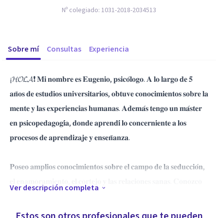
Nº colegiado:
1031-2018-2034513
Sobre mí
Consultas
Experiencia
¡𝓗𝓞𝓛𝓐❗ 𝐌𝐢 𝐧𝐨𝐦𝐛𝐫𝐞 𝐞𝐬 𝐄𝐮𝐠𝐞𝐧𝐢𝐨, 𝐩𝐬𝐢𝐜𝐨́𝐥𝐨𝐠𝐨. 𝐀 𝐥𝐨 𝐥𝐚𝐫𝐠𝐨 𝐝𝐞 𝟓
𝐚𝐧̃𝐨𝐬 𝐝𝐞 𝐞𝐬𝐭𝐮𝐝𝐢𝐨𝐬 𝐮𝐧𝐢𝐯𝐞𝐫𝐬𝐢𝐭𝐚𝐫𝐢𝐨𝐬, 𝐨𝐛𝐭𝐮𝐯𝐞 𝐜𝐨𝐧𝐨𝐜𝐢𝐦𝐢𝐞𝐧𝐭𝐨𝐬 𝐬𝐨𝐛𝐫𝐞 𝐥𝐚
𝐦𝐞𝐧𝐭𝐞 𝐲 𝐥𝐚𝐬 𝐞𝐱𝐩𝐞𝐫𝐢𝐞𝐧𝐜𝐢𝐚𝐬 𝐡𝐮𝐦𝐚𝐧𝐚𝐬. 𝐀𝐝𝐞𝐦𝐚́𝐬 𝐭𝐞𝐧𝐠𝐨 𝐮𝐧 𝐦𝐚́𝐬𝐭𝐞𝐫
𝐞𝐧 𝐩𝐬𝐢𝐜𝐨𝐩𝐞𝐝𝐚𝐠𝐨𝐠𝐢́𝐚, 𝐝𝐨𝐧𝐝𝐞 𝐚𝐩𝐫𝐞𝐧𝐝𝐢́ 𝐥𝐨 𝐜𝐨𝐧𝐜𝐞𝐫𝐧𝐢𝐞𝐧𝐭𝐞 𝐚 𝐥𝐨𝐬
𝐩𝐫𝐨𝐜𝐞𝐬𝐨𝐬 𝐝𝐞 𝐚𝐩𝐫𝐞𝐧𝐝𝐢𝐳𝐚𝐣𝐞 𝐲 𝐞𝐧𝐬𝐞𝐧̃𝐚𝐧𝐳𝐚.
𝐏𝐨𝐬𝐞𝐨 𝐚𝐦𝐩𝐥𝐢𝐨𝐬 𝐜𝐨𝐧𝐨𝐜𝐢𝐦𝐢𝐞𝐧𝐭𝐨𝐬 𝐬𝐨𝐛𝐫𝐞 𝐞𝐥 𝐜𝐚𝐦𝐩𝐨 𝐝𝐞 𝐥𝐚 𝐬𝐞𝐝𝐮𝐜𝐜𝐢𝐨́𝐧,
𝐞𝐥 𝐞𝐧𝐚𝐦𝐨𝐫𝐚𝐦𝐢𝐞𝐧𝐭𝐨, 𝐞𝐥 𝐜𝐨𝐫𝐭𝐞𝐣𝐨 𝐲 𝐥𝐚𝐬 𝐫𝐞𝐥𝐚𝐜𝐢𝐨𝐧𝐞𝐬 𝐬𝐚𝐧𝐚𝐬. 𝐂𝐨𝐧𝐨𝐳𝐜𝐨
Ver descripción completa
𝐥𝐨𝐬 𝐚𝐬𝐩𝐞𝐜𝐭𝐨𝐬 𝐪𝐮𝐞 𝐝𝐞𝐛𝐞𝐧 𝐦𝐚𝐧𝐞𝐣𝐚𝐫𝐬𝐞 𝐜𝐨𝐧𝐜𝐫𝐞𝐭𝐚𝐦𝐞𝐧𝐭𝐞 𝐩𝐚𝐫𝐚 𝐭𝐞𝐧𝐞𝐫
𝐫𝐞𝐥𝐚𝐜𝐢𝐨𝐧𝐞𝐬 𝐞𝐱𝐢𝐭𝐨𝐬𝐚𝐬.
Estos son otros profesionales que te pueden