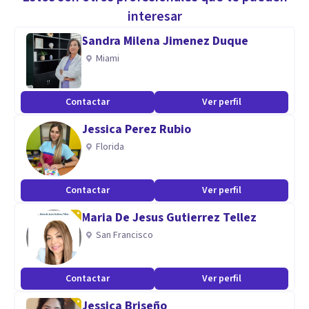
interesar
𝙃𝙚 𝙙𝙚𝙙𝙞𝙘𝙖𝙙𝙤 𝙢𝙖́𝙨 𝙙𝙚 18 𝙖𝙣̃𝙤𝙨 𝙙𝙚𝙙𝙞𝙘𝙖𝙙𝙤 𝙖𝙡
Sandra Milena Jimenez Duque
𝙚𝙨𝙩𝙪𝙙𝙞𝙤 𝙙𝙚 𝙡𝙖𝙨 𝙚𝙢𝙤𝙘𝙞𝙤𝙣𝙚𝙨, 𝙨𝙪 𝙞𝙣𝙛𝙡𝙪𝙚𝙣𝙘𝙞𝙖 𝙨𝙤𝙗𝙧𝙚
Miami
𝙚𝙡 𝙘𝙤𝙢𝙥𝙤𝙧𝙩𝙖𝙢𝙞𝙚𝙣𝙩𝙤 𝙙𝙚 𝙡𝙤𝙨 𝙞𝙣𝙙𝙞𝙫𝙞𝙙𝙪𝙤𝙨 𝙮 𝙡𝙖𝙨
𝙧𝙚𝙡𝙖𝙘𝙞𝙤𝙣𝙚𝙨 𝙚𝙣𝙩𝙧𝙚 𝙝𝙤𝙢𝙗𝙧𝙚𝙨 𝙮 𝙢𝙪𝙟𝙚𝙧𝙚𝙨. 𝘼𝙙𝙚𝙢𝙖́𝙨,
Contactar
Ver perfil
𝙦𝙪𝙚́ 𝙖𝙨𝙥𝙚𝙘𝙩𝙤𝙨 𝙙𝙞𝙛𝙚𝙧𝙚𝙣𝙘𝙞𝙖𝙨 𝙪𝙣𝙤𝙨 𝙙𝙚 𝙤𝙩𝙧𝙤𝙨 𝙮 𝙦𝙪𝙚́
Jessica Perez Rubio
𝙖𝙩𝙧𝙖𝙚 𝙖 𝙘𝙖𝙙𝙖 𝙜𝙚́𝙣𝙚𝙧𝙤.
Florida
Especialidad
Contactar
Ver perfil
¡Aprende a seducir y conquistar gracias a mi experiencia
personal! Durante mi juventud, me encontré enfrentando
Maria De Jesus Gutierrez Tellez
constantes fracasos en mis intentos de establecer
San Francisco
relaciones amorosas saludables. A pesar de tener una
apariencia física atractiva y cuidarme de manera constante,
Contactar
Ver perfil
no lograba conectar con las mujeres que realmente me
Jessica Briseño