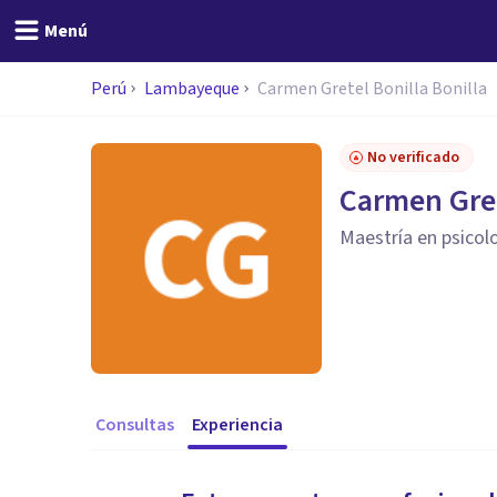
Menú
Perú
Lambayeque
Carmen Gretel Bonilla Bonilla
No verificado
Carmen Gret
Maestría en psicolo
Consultas
Experiencia