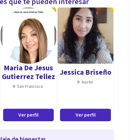
les que te pueden interesar
Maria De Jesus
Jessica Briseño
Gutierrez Tellez
Austin
San Francisco
Ver perfil
Ver perfil
iaje de bienestar