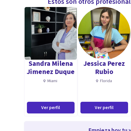
Estos son otros profesiona
Sandra Milena
Jessica Perez
Jimenez Duque
Rubio
Miami
Florida
Ver perfil
Ver perfil
Empieza hoy tu v