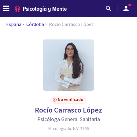
España
Córdoba
Rocío Carrasco López
No verificado
Rocío Carrasco López
Psicóloga General Sanitaria
Nº colegiado:
NA12166