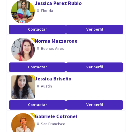
Jessica Perez Rubio
espacio seguro se basa principalmente en la empatía,
Florida
validación y adaptación a las necesidades personales. Con
ello, considero primordial tener un enfoque más humano,
Contactar
Ver perfil
libre de ideas preconcebidas y expectativas.
Norma Mazzarone
Buenos Aires
Contactar
Ver perfil
Jessica Briseño
Austin
Contactar
Ver perfil
Gabriele Cotronei
San Francisco