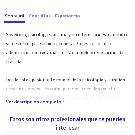
Sobre mí
Consultas
Experiencia
Soy Rocío, psicóloga sanitaria y mi interés por este ámbito
viene desde que era bien pequeña. Por esto, intento
adentrarme cada vez más en este mundo y renovarme día
tras día.
Desde este apasionante mundo de la psicología y también
desde mi perspectiva como persona, considero que la
terapia debe comenzar por generar un espacio seguro,
Ver descripción completa
donde podamos sentirnos libres de expresarnos y generar
nuestro propio proceso de desarrollo ✨🌱
Estos son otros profesionales que te pueden
interesar
Este proceso, es discontinuo y cambiante, por esto este