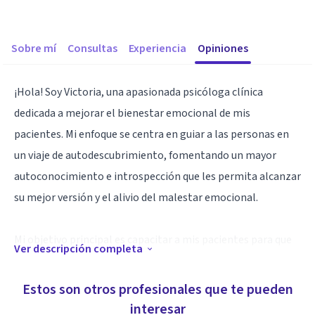
Sobre mí
Consultas
Experiencia
Opiniones
¡Hola! Soy Victoria, una apasionada psicóloga clínica
dedicada a mejorar el bienestar emocional de mis
pacientes. Mi enfoque se centra en guiar a las personas en
un viaje de autodescubrimiento, fomentando un mayor
autoconocimiento e introspección que les permita alcanzar
su mejor versión y el alivio del malestar emocional.
Mi objetivo principal es capacitar a mis pacientes para que
Ver descripción completa
se conviertan en agentes activos en su propio crecimiento
personal y en la superación de los desafíos de la vida.
Estos son otros profesionales que te pueden
interesar