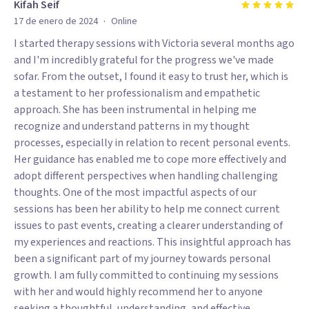
Kifah Seif
herramientas prácticas y estrategias que pueden aplicar en
·
17 de enero de 2024
Online
su vida diaria para mejorar su bienestar emocional y su
I started therapy sessions with Victoria several months ago
calidad de vida.
and I'm incredibly grateful for the progress we've made
sofar. From the outset, I found it easy to trust her, which is
a testament to her professionalism and empathetic
approach. She has been instrumental in helping me
recognize and understand patterns in my thought
processes, especially in relation to recent personal events.
Her guidance has enabled me to cope more effectively and
adopt different perspectives when handling challenging
thoughts. One of the most impactful aspects of our
sessions has been her ability to help me connect current
issues to past events, creating a clearer understanding of
my experiences and reactions. This insightful approach has
been a significant part of my journey towards personal
growth. I am fully committed to continuing my sessions
with her and would highly recommend her to anyone
seeking a thoughtful, understanding, and effective