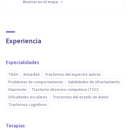
Mostrar en el mapa
Terapia racional emotiva conductual (TREC)
Problemas relacionales
Terapia breve centrada en soluciones
Terapia centrada en el trauma
Experiencia
Especialidades principales
Ansiedad
Especialidades
Codependencia
TDAH
Ansiedad
Trastornos del espectro autista
Depresión
Problemas de comportamiento
Habilidades de afrontamiento
Problemas
Depresión
Trastorno obsesivo-compulsivo (TOC)
Adicciones
Dificultades escolares
Trastornos del estado de ánimo
TDAH
Trastornos cognitivos
Control de la ira
Autismo
Terapias
Orientación vocacional