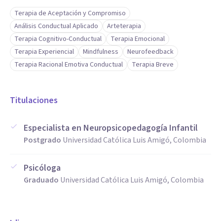
Terapia de Aceptación y Compromiso
Divorcio
Análisis Conductual Aplicado
Arteterapia
Violencia intrafamiliar y de género
Terapia Cognitivo-Conductual
Terapia Emocional
Conflictos familiares
Terapia Experiencial
Mindfulness
Neurofeedback
Duelo
Terapia Racional Emotiva Conductual
Terapia Breve
Discapacidad intelectual
Dificultades de aprendizaje
Titulaciones
Trastorno obsesivo-compulsivo (TOC)
Crianza
Especialista en Neuropsicopedagogía Infantil
Autoestima
Postgrado
Universidad Católica Luis Amigó, Colombia
Insomnio y trastornos del sueño
Estrés
Psicóloga
Pensamientos suicidas
Graduado
Universidad Católica Luis Amigó, Colombia
Terapia de pareja
Pruebas y evaluación