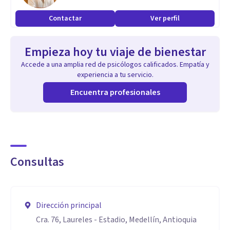
la neurociencia, la psicología y la pedagogía para brindar
Contactar
Ver perfil
una atención completa e integral en diferentes
problemáticas.
Empieza hoy tu viaje de bienestar
Tipos de terapia
Accede a una amplia red de psicólogos calificados. Empatía y
Terapia de aceptación y compromiso (ACT)
experiencia a tu servicio.
Análisis conductual aplicado
Encuentra profesionales
Biofeedback (Biorretroalimentación)
Terapia cognitivo-conductual (TCC)
Terapia focalizada en emociones
Intervención
Consultas
Programación Neurolingüística (PNL)
Neurofeedback
Terapia centrada en la persona
Dirección principal
Psicología positiva
Cra. 76, Laureles - Estadio, Medellín, Antioquia
Evaluación psicológica y psicometría