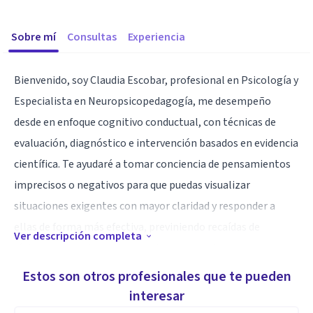
Sobre mí
Consultas
Experiencia
Bienvenido, soy Claudia Escobar, profesional en Psicología y
Especialista en Neuropsicopedagogía, me desempeño
desde en enfoque cognitivo conductual, con técnicas de
evaluación, diagnóstico e intervención basados en evidencia
científica. Te ayudaré a tomar conciencia de pensamientos
imprecisos o negativos para que puedas visualizar
situaciones exigentes con mayor claridad y responder a
ellas de forma más efectiva, previniendo recaídas de
Ver descripción completa
síntomas de enfermedad mental, superar traumas
emocionales y abordar la depresión, ansiedad, trastorno del
Estos son otros profesionales que te pueden
sueño, duelo, separación, autismo, obsesiones compulsivas,
interesar
entre otros.