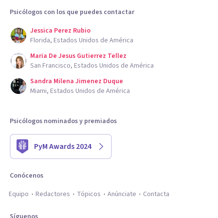
Psicólogos con los que puedes contactar
herramientas, técnicas y procesos enfocados en solventar
las necesidades y particulares de un mundo que pide
Jessica Perez Rubio
Florida, Estados Unidos de América
mejores resultados cada día.
Maria De Jesus Gutierrez Tellez
San Francisco, Estados Unidos de América
Sandra Milena Jimenez Duque
Miami, Estados Unidos de América
Psicólogos nominados y premiados
PyM Awards 2024
Conócenos
Equipo
Redactores
Tópicos
Anúnciate
Contacta
Síguenos