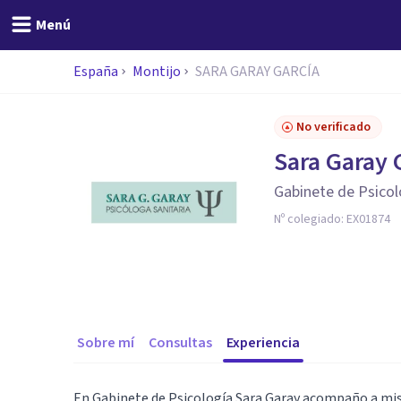
Menú
España
Montijo
SARA GARAY GARCÍA
No verificado
Sara Garay 
Gabinete de Psicol
Nº colegiado:
EX01874
Sobre mí
Consultas
Experiencia
En Gabinete de Psicología Sara Garay acompaño a mis 