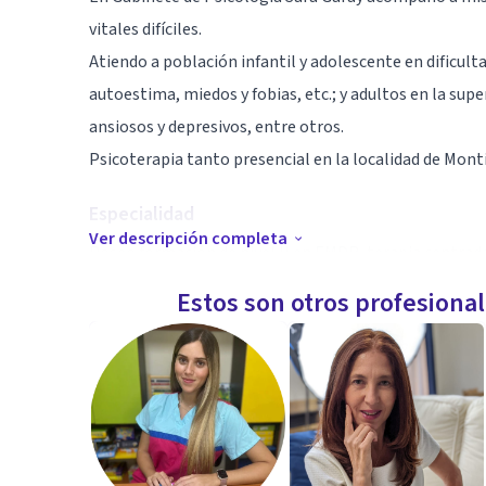
vitales difíciles.
Atiendo a población infantil y adolescente en dificult
autoestima, miedos y fobias, etc.; y adultos en la sup
ansiosos y depresivos, entre otros.
Psicoterapia tanto presencial en la localidad de Mont
Especialidad
Ver descripción completa
Poseo formación de nivel II en EMDR, terapia centrad
a mis pacientes en sus diferentes procesos o dificultad
Estos son otros profesiona
Además, poseo formación específica y experiencia en l
periciales.
Certificación y pertenencia al grupo de Intervención 
Aptitudes
Considero fundamental para un buen acompañamiento e