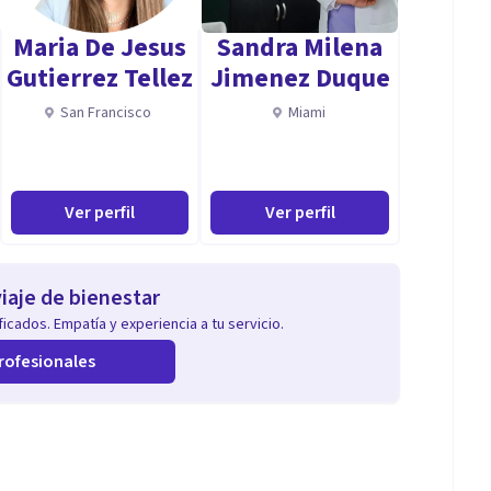
os al comenzar el proceso terapéutico.
Maria De Jesus
Sandra Milena
Gutierrez Tellez
Jimenez Duque
San Francisco
Miami
Ver perfil
Ver perfil
iaje de bienestar
icados. Empatía y experiencia a tu servicio.
rofesionales