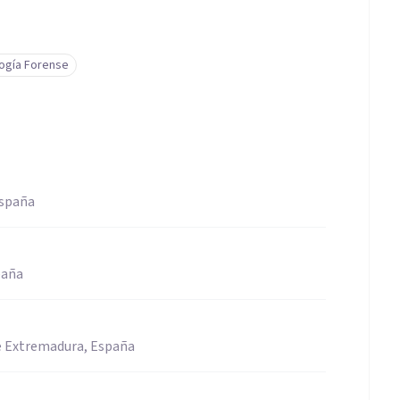
logía Forense
España
paña
de Extremadura, España