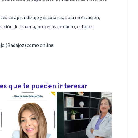
ades de aprendizaje y escolares, baja motivación,
eración de trauma, procesos de duelo, estados
ijo (Badajoz) como online.
a en el trauma, bajo la cual me apoyo para acompañar
es vitales.
les que te pueden interesar
a redacción y ratificación de informes psicológicos
Psicológica en emergencias.
l vinculo terapéutico y la confianza entre