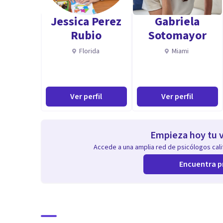
profesional y paciente, por ello es uno de mis objetiv
Jessica Perez
Gabriela
Rubio
Sotomayor
Florida
Miami
Ver perfil
Ver perfil
Empieza hoy tu v
Accede a una amplia red de psicólogos calif
Encuentra p