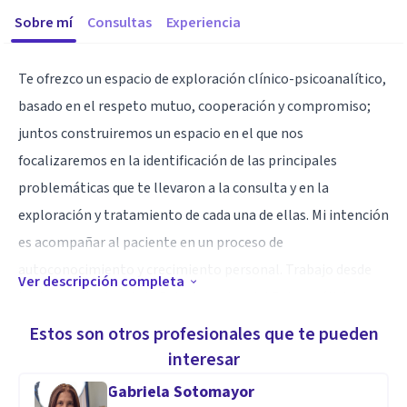
Sobre mí
Consultas
Experiencia
Te ofrezco un espacio de exploración clínico-psicoanalítico,
basado en el respeto mutuo, cooperación y compromiso;
juntos construiremos un espacio en el que nos
focalizaremos en la identificación de las principales
problemáticas que te llevaron a la consulta y en la
exploración y tratamiento de cada una de ellas. Mi intención
es acompañar al paciente en un proceso de
autoconocimiento y crecimiento personal. Trabajo desde
Ver descripción completa
las herramientas de la Psicoterapia y del Psicoanálisis,
haciendo especial énfasis en la singularidad de cada
Estos son otros profesionales que te pueden
paciente, en la mas estricta confidencialidad, y en el
interesar
respeto de la diversidad.
Gabriela Sotomayor