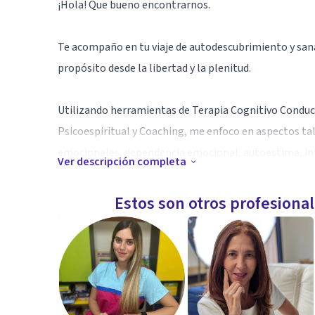
¡Hola! Que bueno encontrarnos.
Te acompaño en tu viaje de autodescubrimiento y sana
propósito desde la libertad y la plenitud.
Utilizando herramientas de Terapia Cognitivo Condu
Psicoespiritual y Coaching, me enfoco en aspectos tale
emocionales, dependencia emocional, autoestima, int
Ver descripción completa
Me encantaría apoyarte en tu recorrido hacia tu mejor
Estos son otros profesiona
¡Te espero!
Especialidad
MA Psicol. Clínica. Terapia Familiar y de Pareja. Form