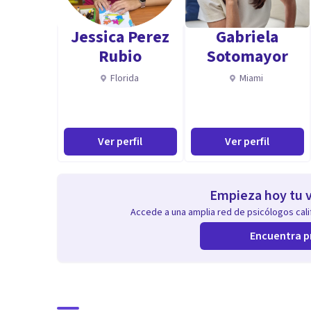
Intrafamiliar. Cert. Psicología Positiva e Inteligencia
Jessica Perez
Gabriela
Aptitudes
Rubio
Sotomayor
Empática. Capacidad de Escucha. Buena Comunicadora
Florida
Miami
Ver perfil
Ver perfil
Empieza hoy tu v
Accede a una amplia red de psicólogos calif
Encuentra p