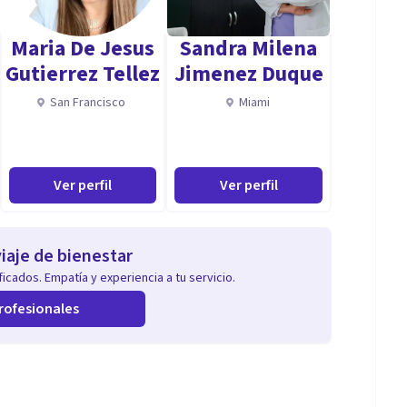
 Emocional.
Maria De Jesus
Sandra Milena
Gutierrez Tellez
Jimenez Duque
.
San Francisco
Miami
Ver perfil
Ver perfil
iaje de bienestar
icados. Empatía y experiencia a tu servicio.
rofesionales