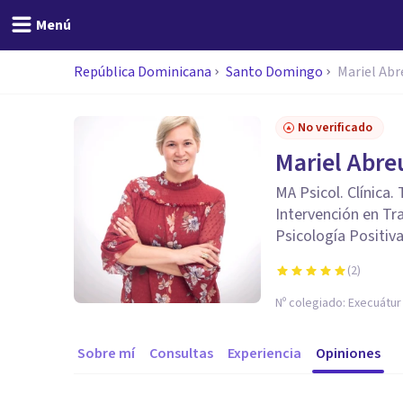
Menú
República Dominicana
Santo Domingo
Mariel Abr
No verificado
Mariel Abre
MA Psicol. Clínica.
Intervención en Tra
Psicología Positiva
(
2
)
Nº colegiado:
Execuátur
Sobre mí
Consultas
Experiencia
Opiniones