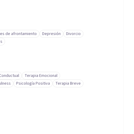
des de afrontamiento
Depresión
Divorcio
és
-Conductual
Terapia Emocional
ulness
Psicología Positiva
Terapia Breve