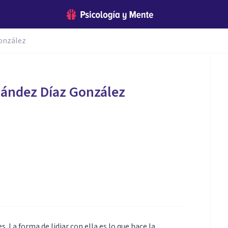
onzález
nández Díaz González
s. La forma de lidiar con ella es lo que hace la