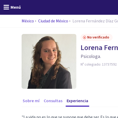
Menú
México
Ciudad de México
Lorena Fernández Díaz G
No verificado
Lorena Fer
Psicologa.
Nº colegiado:
13737592
Sobre mí
Consultas
Experiencia
"La vida no es lo que se supone que debe ser. Es lo que e