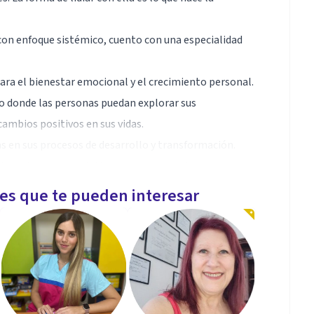
 con enfoque sistémico, cuento con una especialidad
ra el bienestar emocional y el crecimiento personal.
vo donde las personas puedan explorar sus
ambios positivos en sus vidas.
s en sus procesos de desarrollo y transformación.
lar estrategias prácticas para alcanzarlas.
no también promover cambios significativos y
les que te pueden interesar
el bienestar emocional y el crecimiento personal.