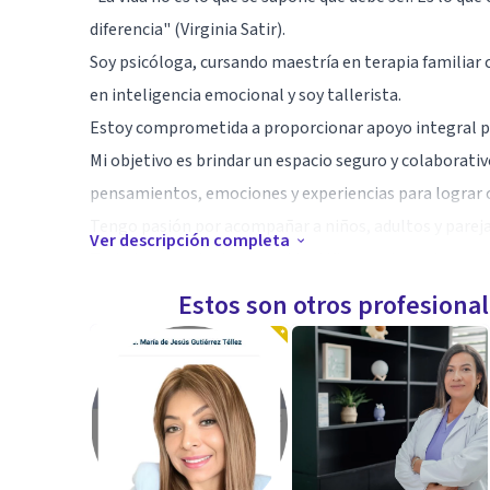
diferencia" (Virginia Satir).
Soy psicóloga, cursando maestría en terapia familiar
en inteligencia emocional y soy tallerista.
Estoy comprometida a proporcionar apoyo integral pa
Mi objetivo es brindar un espacio seguro y colaborati
pensamientos, emociones y experiencias para lograr c
Tengo pasión por acompañar a niños, adultos y pareja
Ver descripción completa
Trabajaremos juntos para identificar metas y desarrol
Buscaremos no solo aliviar el malestar emocional, si
Estos son otros profesiona
duraderos.
Estoy aquí para ayudarte a construir un camino hacia 