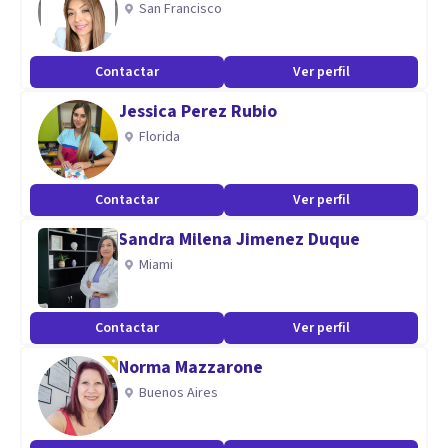
San Francisco
psiconeuroemocion, clínica psicosomática, violencia de
género y mediadora
Contactar
Ver perfil
Aptitudes
Jessica Perez Rubio
Florida
Ser empática ,amorosa, comprometida, son cualidades que
definen mí práctica profesional lo cual adquiri a lo largo de
años de experiencia en la profesión
Contactar
Ver perfil
Sandra Milena Jimenez Duque
Miami
Contactar
Ver perfil
Norma Mazzarone
Buenos Aires