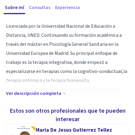
Sobre mí
Consultas
Experiencia
Licenciada por la Universidad Nacional de Educación a
Distancia, UNED. Continuando su formación académica a
través del máster en Psicología General Sanitaria en la
Universidad Europea de Madrid. Su principal enfoque de
trabajo es la terapia integrativa, donde empezó a
especializarse en terapias como la cognitivo-conductual,la
terapia sistémica y la terapia humanista.
Tiene experiencia en psicoterapia con población adulta,
Ver descripción completa
infanto-juvenil y terapia de pareja. También realiza
psicoterapia en italiano e inglés.
Estos son otros profesionales que te pueden
interesar
Especialidad
Maria De Jesus Gutierrez Tellez
Mi interés por ayudar y acompañar a otras personas