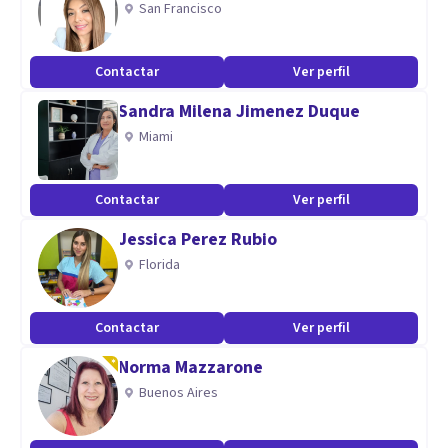
San Francisco
establecidos. Validación exhaustiva de los resultados,
evaluando el impacto del proceso de coaching tanto en la
Contactar
Ver perfil
vida personal como laboral.
Sandra Milena Jimenez Duque
Aptitudes
Miami
Fomento cambios positivos con impacto en la vida
personal y profesional. Estimulo el análisis crítico del
Contactar
Ver perfil
coachee para que desarrolle la capacidad de ajustar el
Jessica Perez Rubio
rumbo de sus planes de acción de manera efectiva.
Florida
Contactar
Ver perfil
Norma Mazzarone
Buenos Aires