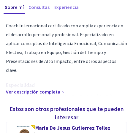
Sobre mí
Consultas
Experiencia
Coach Internacional certificado con amplia experiencia en
el desarrollo personal y profesional. Especializado en
aplicar conceptos de Inteligencia Emocional, Comunicación
Efectiva, Trabajo en Equipo, Gestión del Tiempo y
Presentaciones de Alto Impacto, entre otros aspectos
clave.
Especialidad
Ver descripción completa
Coach con más de 25 años de experiencia, destacando
sólidas habilidades comunicacionales. Profundo
Estos son otros profesionales que te pueden
conocimiento para internalizar herramientas que generen
interesar
el cambio deseado en mis coachees, con un seguimiento
Maria De Jesus Gutierrez Tellez
meticuloso de resultados basado en planes de acción