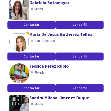
Gabriela Sotomayor
Aptitudes
Miami
Posgrado en Psicoanálisis de Lacan.
Posgrado en Neurociencias - Fundación Favaloro.
Contactar
Ver perfil
Maria De Jesus Gutierrez Tellez
San Francisco
Contactar
Ver perfil
Jessica Perez Rubio
Florida
Contactar
Ver perfil
Sandra Milena Jimenez Duque
Miami