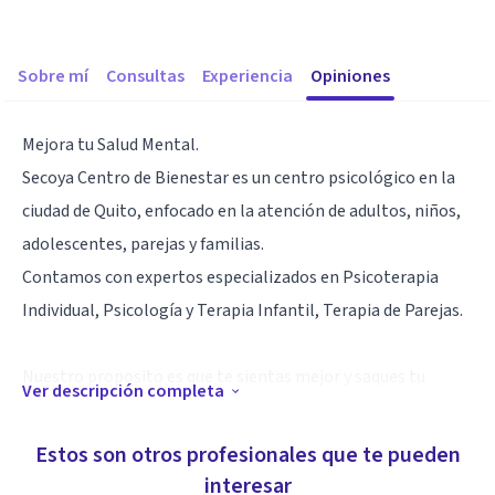
Sobre mí
Consultas
Experiencia
Opiniones
Mejora tu Salud Mental.
Secoya Centro de Bienestar es un centro psicológico en la
ciudad de Quito, enfocado en la atención de adultos, niños,
adolescentes, parejas y familias.
Contamos con expertos especializados en Psicoterapia
Individual, Psicología y Terapia Infantil, Terapia de Parejas.
Nuestro proposito es que te sientas mejor y saques tu
Ver descripción completa
mejor potencial. Nos enfocamos en todo tipo de
trastornos, retos y dificultades emocionales; además
Estos son otros profesionales que te pueden
aportamos en el crecimiento personal con talleres
interesar