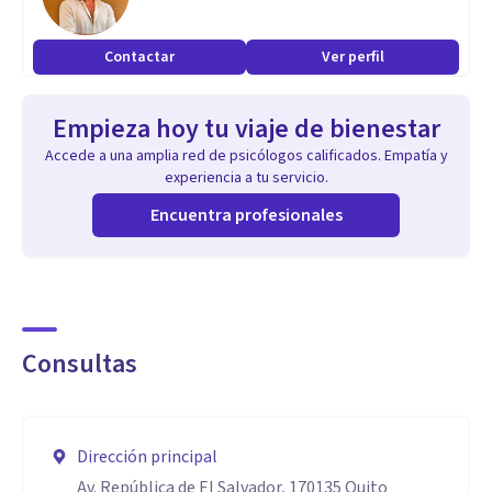
Terapia Individual
Terapia de Pareja
Contactar
Ver perfil
Evaluaciones Emocionales para niños y adolescentes
Evaluaciones Emocionales para adultos
Empieza hoy tu viaje de bienestar
Terapia Infantil
Accede a una amplia red de psicólogos calificados. Empatía y
Terapia para Adolescentes
experiencia a tu servicio.
Encuentra profesionales
Aptitudes
Trabajamos con diferentes enfoques para realizar un
tratamiento integral del paciente. Terapia cognitivo
conductual, terapias de tercera generación, Gestalt,
Consultas
Sistémica.
Dirección principal
Av. República de El Salvador, 170135 Quito