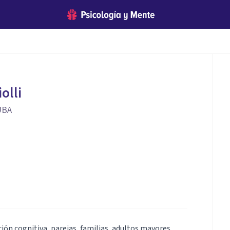
olli
 UBA
ión cognitiva, parejas, familias, adultos mayores,