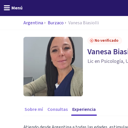
Menú
Argentina
Burzaco
Vanesa Biasiolli
No verificado
Vanesa Biasi
Lic en Psicología,
Sobre mí
Consultas
Experiencia
Atiendo desde Argentina a todas las edades, estimulac