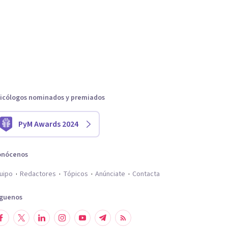
icólogos nominados y premiados
PyM Awards 2024
onócenos
uipo
Redactores
Tópicos
Anúnciate
Contacta
íguenos