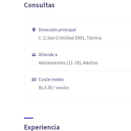
Consultas
A través de procesos terapéuticos, adaptados a las ne
respuestas a sus preguntas en búsqueda del anhelado
Dirección principal
C. 2, San Cristóbal 5001, Táchira
Atiende a
Adolescentes (11-19), Adultos
Coste medio
Bs.S 30
/ sesión
Experiencia