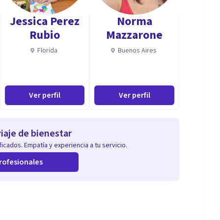
sicologos
Jessica Perez
Norma
orense
Rubio
Mazzarone
Florida
Buenos Aires
lescente
Ver perfil
Ver perfil
al y TREC
iaje de bienestar
icados. Empatía y experiencia a tu servicio.
rofesionales
 donde mis pacientes se sienten cómodos y confiados.