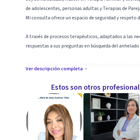
de adolescentes, personas adultas y Terapias de Parej
Mi consulta ofrece un espacio de seguridad y respeto
A través de procesos terapéuticos, adaptados a las ne
respuestas a sus preguntas en búsqueda del anhelado
"Juntos abordaremos tu conflicto y con técnicas psicol
Ver descripción completa
necesidades, encontraremos la mejor versión de ti y 
Estos son otros profesiona
Además de ello te ofrezco servicios de:-Evaluación psi
Informes para mascotas de apoyo emocional.-Informes 
Psicojuridíca a víctimas de violencia
Las sesiones se pueden realizar de forma presencial o 
Especialidad