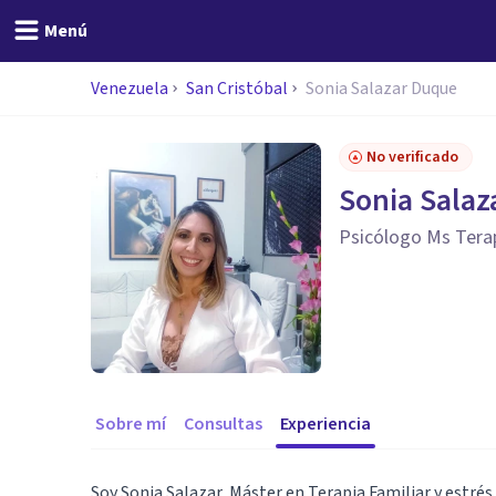
Menú
Venezuela
San Cristóbal
Sonia Salazar Duque
No verificado
Sonia Salaz
Psicólogo Ms Terap
Sobre mí
Consultas
Experiencia
Soy Sonia Salazar, Máster en Terapia Familiar y estré