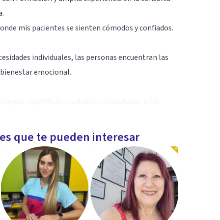
a.
 donde mis pacientes se sienten cómodos y confiados.
cesidades individuales, las personas encuentran las
 bienestar emocional.
ógicas específicas, confiables y adaptadas a tus
el bienestar emocional que tanto necesitas"
les que te pueden interesar
cológica integral.-Certificados de salud mental. -
para solicitud de Asilo político.-Atención
en línea. Será un gusto para mi atenderle