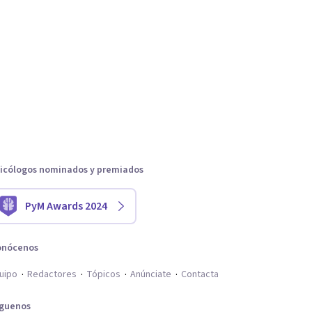
icólogos nominados y premiados
PyM Awards 2024
onócenos
uipo
Redactores
Tópicos
Anúnciate
Contacta
íguenos