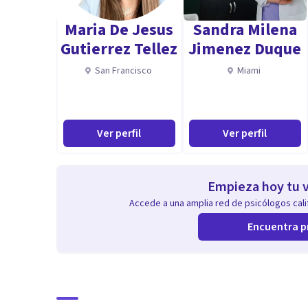
Li. Psicología Ms en Terapia Familiar y estrés- para p
Maria De Jesus
Sandra Milena
Diplomado en psicología criminal y psicopatológia f
Gutierrez Tellez
Jimenez Duque
Diplomado en psicología criminal
San Francisco
Miami
Diplomado en Salud mental y psicopatológia del ado
Diplomado en Derecho Médico
Diplomado en Gerencia de instituciones de salud
Ver perfil
Ver perfil
Formación en Psicopatología
Formación en Terapia Cognitiva, Cognitiva-conductu
Abogada
Empieza hoy tu v
Especialista en Derecho Tributario
Accede a una amplia red de psicólogos calif
Instructora en acondicionamiento físico
Encuentra p
Aptitudes
Mi consulta ofrece un espacio de seguridad y respeto