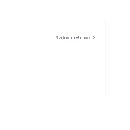
cesidades individuales, las personas encuentran las
 bienestar emocional.
Mostrar en el mapa