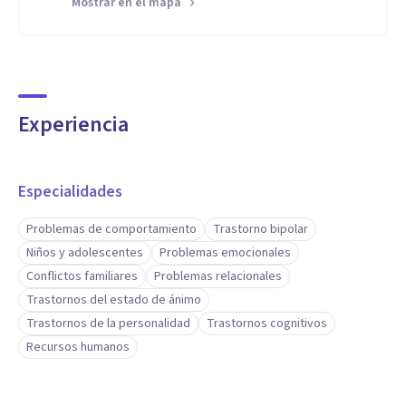
Mostrar en el mapa
Juntos, podemos trabajar para superar tus desafíos y
alcanzar tus metas personales. No importa cuán grande o
pequeño sea el problema, estoy aquí para ayudarte.
Experiencia
¡Contáctame hoy para programar tu primera sesión!
Atiendo de manera presencial en la ciudad de Bahía Blanca.
Especialidades
Además ofrezco atención psicológica online/virtual para
Problemas de comportamiento
Trastorno bipolar
quienes prefieran dicha modalidad o tengan dificultades de
Niños y adolescentes
Problemas emocionales
movilidad
Conflictos familiares
Problemas relacionales
Trastornos del estado de ánimo
Trastornos de la personalidad
Trastornos cognitivos
Recursos humanos