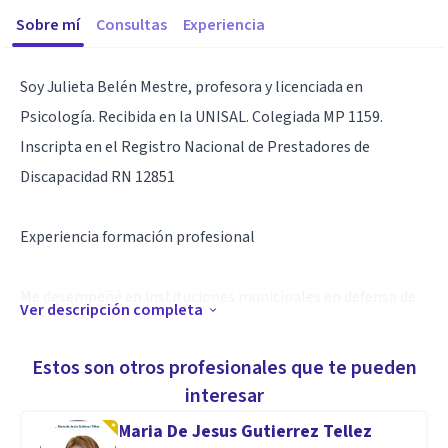
Sobre mí
Consultas
Experiencia
Soy Julieta Belén Mestre, profesora y licenciada en
Psicología. Recibida en la UNISAL. Colegiada MP 1159.
Inscripta en el Registro Nacional de Prestadores de
Discapacidad RN 12851
Experiencia formación profesional
Me desempeñé en instituciones municipales en defensa de
Ver descripción completa
los derechos de niños y adolescentes. Actualmente me
desempeño en hospitales locales y en consultorio
Estos son otros profesionales que te pueden
particular.
interesar
Maria De Jesus Gutierrez Tellez
Terapias y enfoques psicológicos