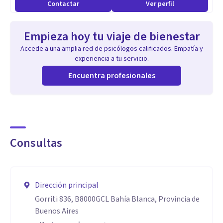
bienestar emocional y tu calidad de vida.
Contactar
Ver perfil
Trabajo de forma virtual por distintas plataformas
Empieza hoy tu viaje de bienestar
(Whatsapp o Zoom) con adolescentes, jóvenes y adultos.
Accede a una amplia red de psicólogos calificados. Empatía y
experiencia a tu servicio.
Especialidad
Encuentra profesionales
Terapias y enfoques psicológicos
Terapia con orientación cognitivo conductual. Atención
presencial de niños, adolescentes, jóvenes y adultos.
Consultas
Puedo ayudarte a manejar conflictos emocionales, y
trastornos como de la ansiedad, del ánimo, cognitivos y del
Dirección principal
comportamiento o conducta; el estrés, la depresión, la baja
Gorriti 836, B8000GCL Bahía Blanca, Provincia de
autoestima y los conflictos interpersonales.
Buenos Aires