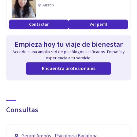
Especialidad
Austin
Trabajo des de una vertiente Integradora y Cognitivo-
Conductual. Especialicado en Ansiedad, Depresión,
Contactar
Ver perfil
trastornos emocionales, trauma, Conflictos
interpersonales, de pareja, de autoestima, de apego y
Empieza hoy tu viaje de bienestar
gestión de las emociones, así como ansiedad, trauma,
Accede a una amplia red de psicólogos calificados. Empatía y
estrés y duelo.
experiencia a tu servicio.
Encuentra profesionales
Aptitudes
Disponible para hablar y escucharte en castellano, català,
français or english. En presencial o en on-line.
Consultas
Gerard Arenós - Psicologia Badalona