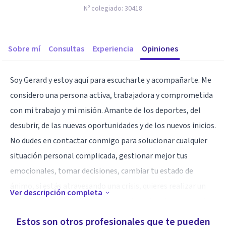
Nº colegiado:
30418
Sobre mí
Consultas
Experiencia
Opiniones
Soy Gerard y estoy aquí para escucharte y acompañarte. Me
considero una persona activa, trabajadora y comprometida
con mi trabajo y mi misión. Amante de los deportes, del
desubrir, de las nuevas oportunidades y de los nuevos inicios.
No dudes en contactar conmigo para solucionar cualquier
situación personal complicada, gestionar mejor tus
emocionales, tomar decisiones, cambiar tu estado de
ánimo, si estás atravesando una crisis, quieres realizar un
Ver descripción completa
proceso de autoconocimiento y mejorar la relación contigo
mismo y con los demás o mejorar tu autoestima.
Estos son otros profesionales que te pueden