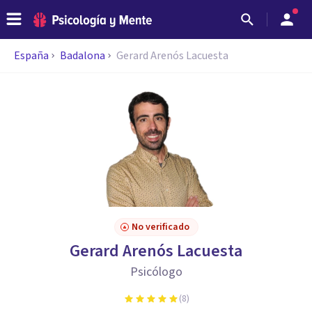
España
Badalona
Gerard Arenós Lacuesta
No verificado
Gerard Arenós Lacuesta
Psicólogo
(
8
)