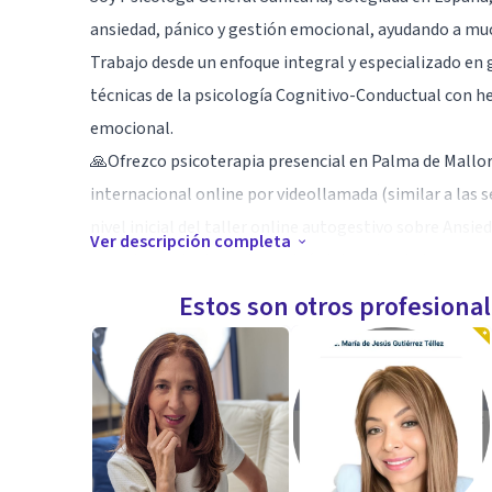
ansiedad, pánico y gestión emocional, ayudando a muc
Trabajo desde un enfoque integral y especializado e
técnicas de la psicología Cognitivo-Conductual con h
emocional.
🙏Ofrezco psicoterapia presencial en Palma de Mallor
internacional online por videollamada (similar a las 
nivel inicial del taller online autogestivo sobre Ansi
Ver descripción completa
complementarios sobre estrés laboral, miedos, comun
sociales, para que cuentes con todos los recursos ne
Estos son otros profesiona
Especialidad
¿Qué podéis trabajar en consulta?
✅ Reducción del estrés, la ansiedad y los pensamient
✅ Regulación emocional y desarrollo del autoconoci
✅ Refuerzo de la autoestima y la seguridad personal.