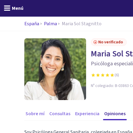
Menú
España
Palma
Maria Sol Stagnitto
No verificado
Maria Sol S
Psicóloga especial
(
6
)
Nº colegiado:
B-03863 C
Sobre mí
Consultas
Experiencia
Opiniones
Soy Psicóloga General Sanitaria, colegiada en España,