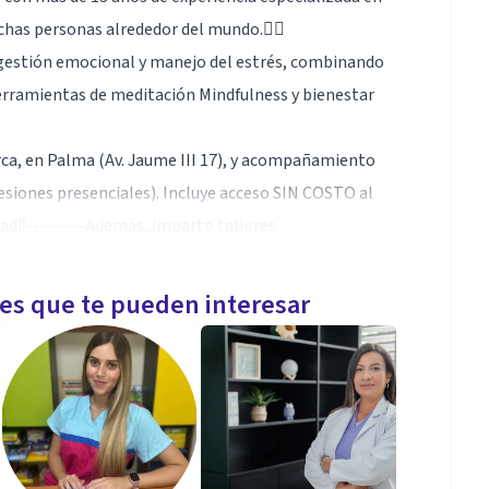
has personas alrededor del mundo.👩‍⚕️
n gestión emocional y manejo del estrés, combinando
erramientas de meditación Mindfulness y bienestar
ca, en Palma (Av. Jaume III 17), y acompañamiento
sesiones presenciales). Incluye acceso SIN COSTO al
edad‼️---------Además, imparto talleres
icación asertiva, duelo migratorio y habilidades
cesarios para sentirte mejor en menos tiempo.🙌
les que te pueden interesar
os obsesivos.
miento.