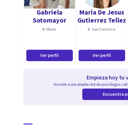
✅ Mejora de la comunicación y las relaciones personal
Gabriela
Maria De Jesus
✅ Acompañamiento en procesos migratorios o en mo
Sotomayor
Gutierrez Tellez
Miami
San Francisco
👌Mi objetivo es ofrecerte herramientas prácticas y efi
más libre a nivel interno y mejorar tu calidad de vida.
Aptitudes
Ver perfil
Ver perfil
✔️Estoy aquí para acompañarte en este camino hacia u
¡Contactame hoy y empecemos a trabajar juntos‼️
Empieza hoy tu v
Accede a una amplia red de psicólogos calif
Encuentra p