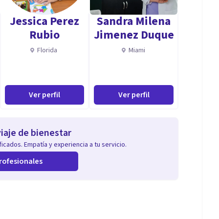
es.
Jessica Perez
Sandra Milena
mentos de cambio vital.
Rubio
Jimenez Duque
Florida
Miami
caces que te ayuden a recuperar el equilibrio, sentirte
Ver perfil
Ver perfil
na vida más tranquila, segura y plena.
iaje de bienestar
icados. Empatía y experiencia a tu servicio.
rofesionales