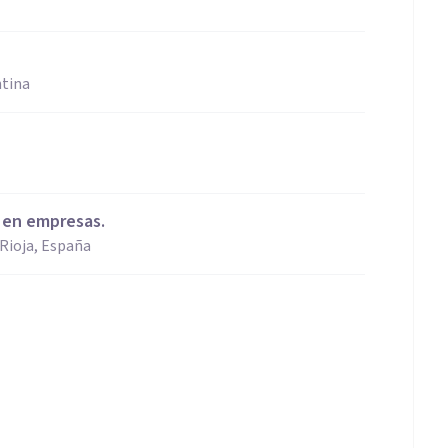
ntina
n en empresas.
 Rioja, España