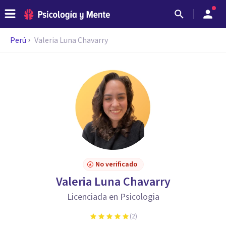
Perú
Valeria Luna Chavarry
No verificado
Valeria Luna Chavarry
Licenciada en Psicologia
(
2
)