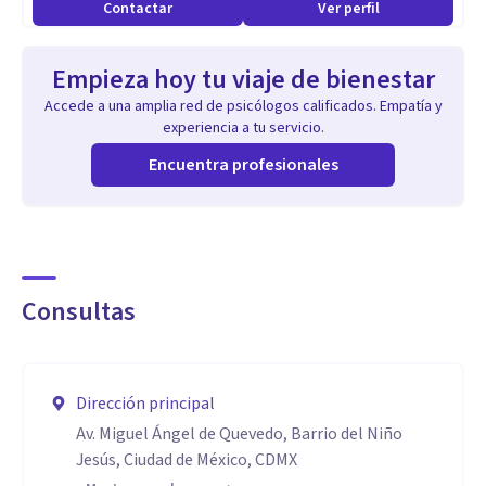
Contactar
Ver perfil
Realizo constelaciones familiares, como clases de
movimiento expresivo energético todo esto para logar la
Empieza hoy tu viaje de bienestar
unidad del soma y la psique.
Accede a una amplia red de psicólogos calificados. Empatía y
experiencia a tu servicio.
Encuentra profesionales
Consultas
Dirección principal
Av. Miguel Ángel de Quevedo, Barrio del Niño
Jesús, Ciudad de México, CDMX