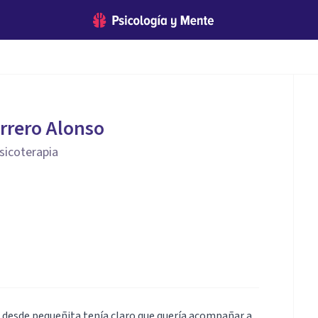
rrero Alonso
sicoterapia
 desde pequeñita tenía claro que quería acompañar a