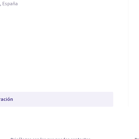
d, España
ración