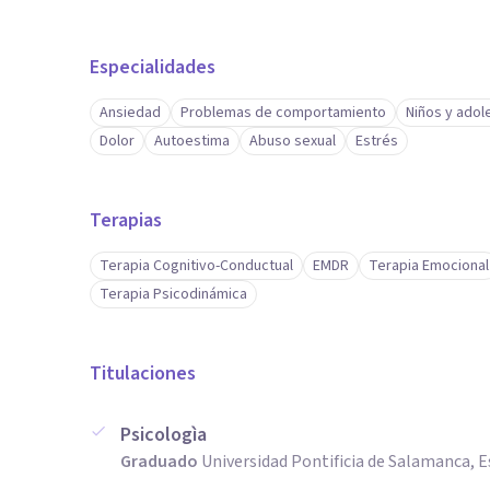
Terapeuta EMDR nivel 1 para experiencias traumática
Formación en Trauma, Apego y Trastornos Psicosomátic
Especialidades
Psicología.
Ansiedad
Problemas de comportamiento
Niños y ado
Dolor
Autoestima
Abuso sexual
Estrés
Terapias
Terapia Cognitivo-Conductual
EMDR
Terapia Emocional
Terapia Psicodinámica
Titulaciones
Psicologìa
Graduado
Universidad Pontificia de Salamanca, 