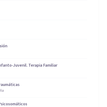
sión
nfanto-Juvenil. Terapia Familiar
traumáticas
aña
Psicosomáticos