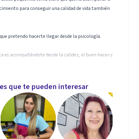
ocimiento para conseguir una calidad de vida también
 que pretendo hacerte llegar desde la psicología.
ca es acompañándote desde la calidez, el buen hacer y
endo juntos que necesitas y que es aquello que te
les que te pueden interesar
 conocerse, valorarse, crecer y moldearse.
s que un diagnóstico, por eso trabajo desde la raíz,