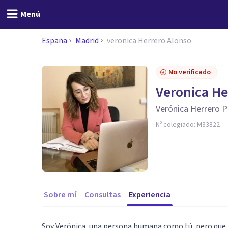
Menú
España
Madrid
veronica Herrero Alonso
No verificado
Veronica He
Verónica Herrero P
Nº colegiado:
M33822
Sobre mí
Consultas
Experiencia
Soy Verónica, una persona humana como tú, pero que,