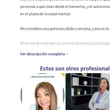
personas a que vivan desde el bienestar, y el autocon
en el plano de la salud mental.
Me considero una persona cálida y cercana, y eso es lo
Mi forma de entender un proceso de terapia psicológi
el respeto.
Ver descripción completa
Respetando tus ritmos, adaptándome, pero también vi
Estos son otros profesiona
hace sentir bien.
Creo en la capacidad que tiene el ser humano de sanar,
Entiendo una psicología sin etiquetas, somos mucho má
con un enfoque integrador.