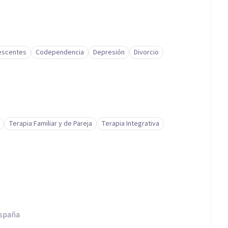
s. Asociación oficial EMDR España.
os con Natalia Seijo por el Colegio Oficial de
lescentes
Codependencia
Depresión
Divorcio
Terapia Familiar y de Pareja
Terapia Integrativa
España