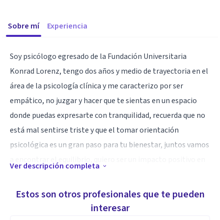
Sobre mí
Experiencia
Soy psicólogo egresado de la Fundación Universitaria
Konrad Lorenz, tengo dos años y medio de trayectoria en el
área de la psicología clínica y me caracterizo por ser
empático, no juzgar y hacer que te sientas en un espacio
donde puedas expresarte con tranquilidad, recuerda que no
está mal sentirse triste y que el tomar orientación
psicológica es un gran paso para tu bienestar, juntos vamos
a encontrar el equilibrio, quiero ser un impacto positivo en
Ver descripción completa
tu vida y sacar la mejor versión de ti mismo.
Estos son otros profesionales que te pueden
Especialidad
interesar
Tengo experiencia de dos años y medio atendiendo a