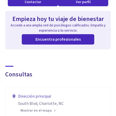
Contactar
Ver perfil
Mediante terapias basadas en la evidencia, te ayudaré a
identificar y abordar las causas subyacentes de tus
Empieza hoy tu viaje de bienestar
problemas, brindándote herramientas prácticas y
Accede a una amplia red de psicólogos calificados. Empatía y
estrategias para superarlos.
experiencia a tu servicio.
Encuentra profesionales
Consultas
Dirección principal
South Blvd, Charlotte, NC
Mostrar en el mapa