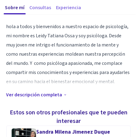
Sobre mí
Consultas
Experiencia
hola a todos y bienvenidos a nuestro espacio de psicología,
mi nombre es Leidy Tatiana Ossa y soy psicóloga. Desde
muy joven me intrigo el funcionamiento de la mente y
como nuestras experiencias moldean nuestra percepción
del mundo. Y como psicóloga apasionada, me complace
compartir mis conocimientos y experiencias para ayudarles
en su camino hacia el bienestar emocional y mental.
Ver descripción completa
Especialidad
Bienvenido(a) a Psicobytal, el lugar donde encontrarás
Estos son otros profesionales que te pueden
apoyo y guía para superar los desafíos de la vida. soy un
interesar
terapeuta psicológico altamente capacitado y quiero
Sandra Milena Jimenez Duque
ofrecerte una oportunidad única para mejorar tu bienestar