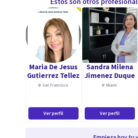
Estos son otros profesiona
Maria De Jesus
Sandra Milena
Gutierrez Tellez
Jimenez Duque
San Francisco
Miami
Ver perfil
Ver perfil
Empieza hoy tu v