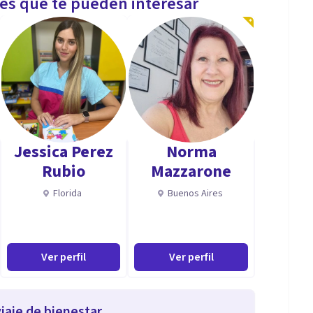
les que te pueden interesar
Jessica Perez
Norma
Rubio
Mazzarone
Florida
Buenos Aires
Ver perfil
Ver perfil
iaje de bienestar