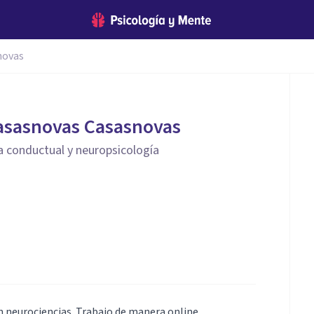
novas
asasnovas Casasnovas
a conductual y neuropsicología
n neurociencias. Trabajo de manera online.