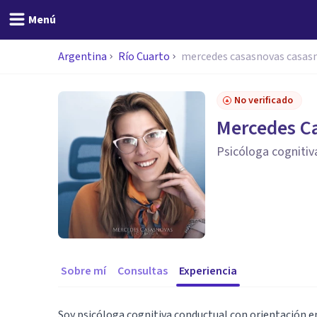
Menú
Argentina
Río Cuarto
mercedes casasnovas casas
No verificado
Mercedes C
Psicóloga cognitiv
Sobre mí
Consultas
Experiencia
Soy psicóloga cognitiva conductual con orientación e