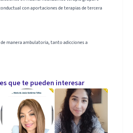
conductual con aportaciones de terapias de tercera
s de manera ambulatoria, tanto adicciones a
omo una enfermedad en la que predomina el
les que te pueden interesar
es que confían en nosotros.