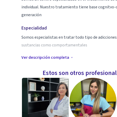
individual. Nuestro tratamiento tiene base cognitvo-
generación
Especialidad
Somos especialistas en tratar todo tipo de adiccione
sustancias como comportamentales
Ver descripción completa
Aptitudes
Somos cercanos y amables. Entendemos la adicción c
Estos son otros profesiona
sufrimiento, y como tal empatizamos con los pacient