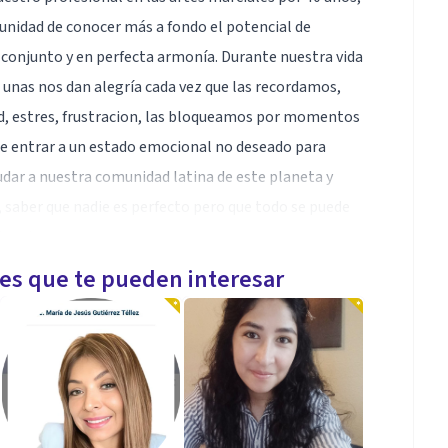
unidad de conocer más a fondo el potencial de
conjunto y en perfecta armonía. Durante nuestra vida
 unas nos dan alegría cada vez que las recordamos,
ad, estres, frustracion, las bloqueamos por momentos
ce entrar a un estado emocional no deseado para
udar a nuestra comunidad latina de este planeta y
, saber que nadie es perfecto pero que todo se puede
ional.
contraremos las herramientas necesarias para lograr
les que te pueden interesar
a física y mentalmente.
por telefono (whatsapp)
 VIDA