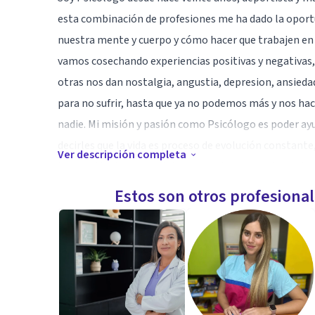
esta combinación de profesiones me ha dado la oport
nuestra mente y cuerpo y cómo hacer que trabajen en 
vamos cosechando experiencias positivas y negativas,
otras nos dan nostalgia, angustia, depresion, ansied
para no sufrir, hasta que ya no podemos más y nos ha
nadie. Mi misión y pasión como Psicólogo es poder ay
decirles que la vida es proceso de evolución constante
Ver descripción completa
lograr si lo deseamos intensamente con ayuda profes
Finalmente decirte que no estás solo y que juntos en
Estos son otros profesiona
tus propósitos y así poder lograr tener una mejor vid
Mis consultas solo son en línea, por videollamada a 
HOY ES UN DIA PERFECTO PARA INICIAR UNAS MEJOR