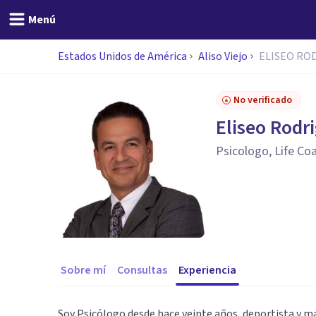
Menú
Estados Unidos de América
Aliso Viejo
ELISEO RO
No verificado
Eliseo Rodr
Psicologo, Life Co
Sobre mí
Consultas
Experiencia
Soy Psicólogo desde hace veinte años, deportista y ma