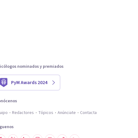
icólogos nominados y premiados
PyM Awards 2024
onócenos
uipo
Redactores
Tópicos
Anúnciate
Contacta
íguenos