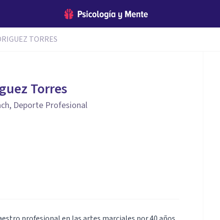
DRIGUEZ TORRES
iguez Torres
ach, Deporte Profesional
estro profesional en las artes marciales por 40 años,