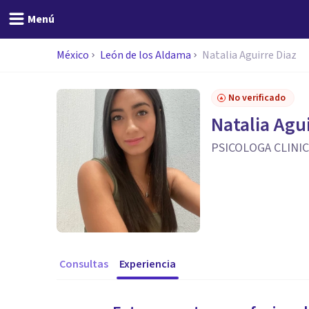
Menú
México
León de los Aldama
Natalia Aguirre Diaz
No verificado
Natalia Agui
PSICOLOGA CLINIC
Consultas
Experiencia