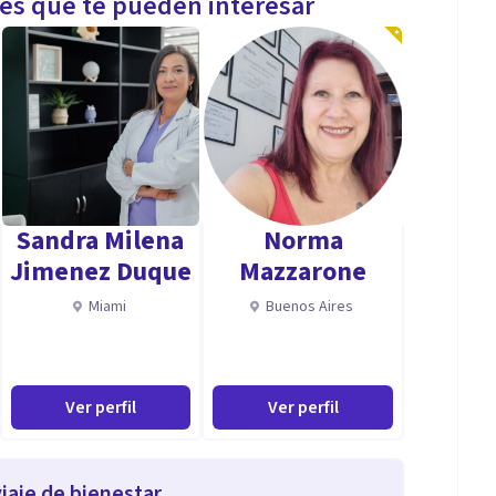
les que te pueden interesar
Sandra Milena
Norma
Jimenez Duque
Mazzarone
Miami
Buenos Aires
Ver perfil
Ver perfil
iaje de bienestar