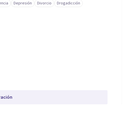
ncia
Depresión
Divorcio
Drogadicción
ración