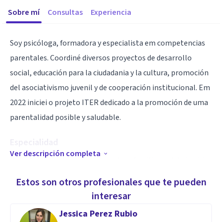
Sobre mí
Consultas
Experiencia
Soy psicóloga, formadora y especialista em competencias
parentales. Coordiné diversos proyectos de desarrollo
social, educación para la ciudadania y la cultura, promoción
del asociativismo juvenil y de cooperación institucional. Em
2022 iniciei o projeto ITER dedicado a la promoción de uma
parentalidad posible y saludable.
Especialidad
Ver descripción completa
Parentalidad y desafíos personales y familiares del ejercicio
de ser madres y padres. Apego, disciplina, gestión familiar,
Estos son otros profesionales que te pueden
bullying, salud digital, salud mental de madres y padres.
interesar
Jessica Perez Rubio
Aptitudes