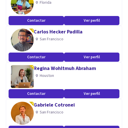
Florida
Tengo mucha experiencia profesional con niños/as y
jóvenes, por lo que creo saber distinguir con claridad lo que
Contactar
Ver perfil
necesitan y las razones de ciertas dinámicas y
Carlos Hecker Padilla
comportamientos que preocupan a madres y padres.
San Francisco
Contactar
Ver perfil
Regina Wohltmuh Abraham
Houston
Contactar
Ver perfil
Gabriele Cotronei
San Francisco