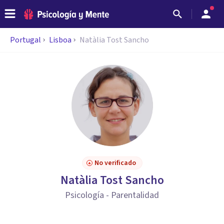
Portugal
Lisboa
Natàlia Tost Sancho
No verificado
Natàlia Tost Sancho
Psicología - Parentalidad