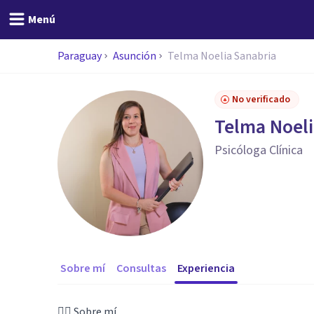
Menú
Paraguay
Asunción
Telma Noelia Sanabria
No verificado
Telma Noeli
Psicóloga Clínica
Sobre mí
Consultas
Experiencia
👩‍⚕️ Sobre mí