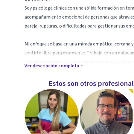
Soy psicóloga clínica con una sólida formación en terap
acompañamiento emocional de personas que atraviesa
pareja, rupturas, o dificultades para gestionar sus em
Mi enfoque se basa en una mirada empática, cercana y 
sentirte libre para expresarte. Trabajo con un enfoqu
cognitivo-conductual, y la terapia emocional, según l
Ver descripción completa
💬 ¿Cómo puedo ayudarte?
Estos son otros profesiona
✅ Ansiedad, estrés y ataques de pánico
✅ Crisis emocionales o existenciales
✅ Problemas de autoestima o inseguridad
✅ Terapia de pareja: comunicación, celos, confianza, 
✅ Duelos, separaciones, procesos de cambio