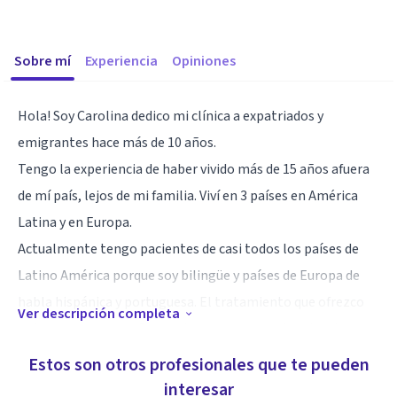
Sobre mí
Experiencia
Opiniones
Hola! Soy Carolina dedico mi clínica a expatriados y
emigrantes hace más de 10 años.
Tengo la experiencia de haber vivido más de 15 años afuera
de mí país, lejos de mi familia. Viví en 3 países en América
Latina y en Europa.
Actualmente tengo pacientes de casi todos los países de
Latino América porque soy bilingüe y países de Europa de
habla hispánica y portuguesa. El tratamiento que ofrezco
Ver descripción completa
es la ayuda, acompañamiento y apoyo emocional en la
adaptación e inserción en una nueva cultura.
Estos son otros profesionales que te pueden
Estudié en una de las mejores universidades de psicología en
interesar