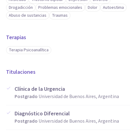
sensibilidad de un trabajo terapéutico empático y dedicado
Drogadicción
Problemas emocionales
Dolor
Autoestima
estos síntomas dejan de existir.
Abuso de sustancias
Traumas
Aptitudes
Terapias
Atención de adolescentes y adultos: expatriaciones,
migraciones, regreso al país de orígen, ansiedad, angustias,
Terapia Psicoanalítica
adicciones, consumos problemáticos, dolores emocionales
intensos, ataques de pánico y ansiedad, separaciones,
Titulaciones
divorcios, duelos, autoestima, problemas vinculares…
Clínica de la Urgencia
Postgrado
Universidad de Buenos Aires, Argentina
Diagnóstico Diferencial
Postgrado
Universidad de Buenos Aires, Argentina