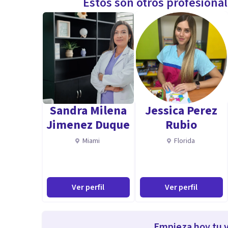
Estos son otros profesiona
Sandra Milena
Jessica Perez
Jimenez Duque
Rubio
Miami
Florida
Ver perfil
Ver perfil
Empieza hoy tu v