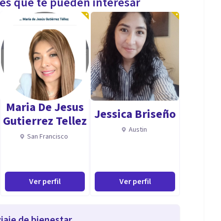
les que te pueden interesar
Maria De Jesus
Jessica Briseño
Gutierrez Tellez
Austin
San Francisco
Ver perfil
Ver perfil
iaje de bienestar