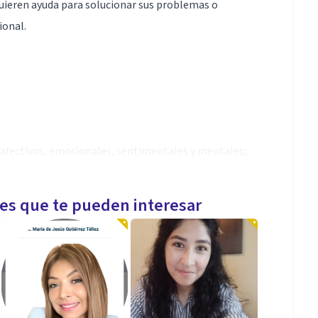
quieren ayuda para solucionar sus problemas o
ional.
 afectivos, emocionales, sentimentales y mentales;
general.
les que te pueden interesar
ja, amistades)