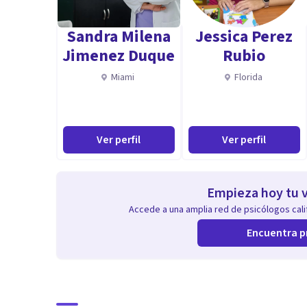
Problemas de apoyo emocional y conflictos
Trastornos depresivos, de ansiedad (TAG), ataques de 
Sandra Milena
Jessica Perez
obsesividad compulsiva (TOC), Hipocondría, Dependen
Jimenez Duque
Rubio
impulsividad, adicciones (al móvil, redes sociales y v
Miami
Florida
psicológicos, insomnio y muchos más.
Ver perfil
Ver perfil
Empieza hoy tu v
Accede a una amplia red de psicólogos calif
Encuentra p