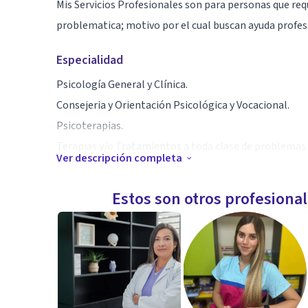
Mis Servicios Profesionales son para personas que re
problematica; motivo por el cual buscan ayuda profes
Especialidad
Psicología General y Clínica.
Consejeria y Orientación Psicológica y Vocacional.
Psicoterapias.
Terapias y/o Tratamientos a toda clase de problemas
Ver descripción completa
tales como: Trastornos o enfermedades mentales en 
Estos son otros profesiona
Aptitudes
Evaluación Psicológica
Valoración Psicológica
Psicodiagnóstico
Problemas de relación (Familiares, laborales, de pare