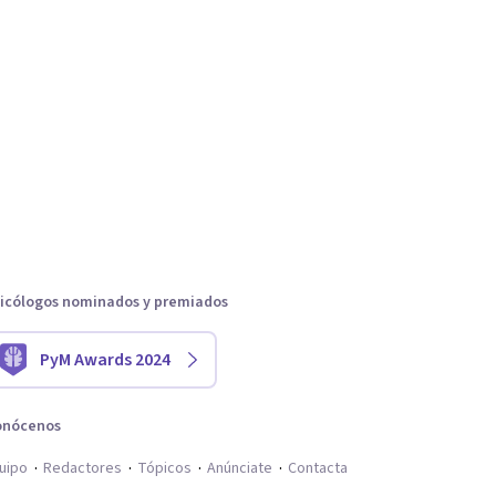
icólogos nominados y premiados
PyM Awards 2024
onócenos
uipo
Redactores
Tópicos
Anúnciate
Contacta