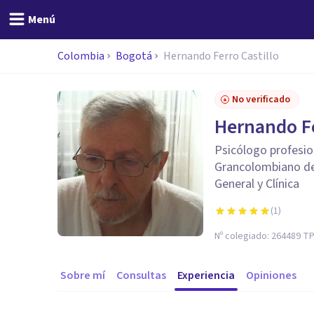
Menú
Colombia
Bogotá
Hernando Ferro Castillo
No verificado
Hernando Fe
Psicólogo profesio
Grancolombiano de
General y Clínica
(
1
)
Nº colegiado:
264489 TP
Sobre mí
Consultas
Experiencia
Opiniones