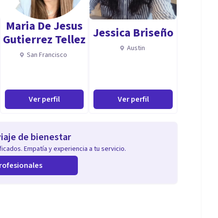
pánico, desordenes y trastornos de la personalidad,
Maria De Jesus
cia Emocional, Miedos y Fobias, compulsividad,
Jessica Briseño
Gutierrez Tellez
ídeojuegos), Piromania, Cleptomania, Primeros auxilios
Austin
San Francisco
Ver perfil
Ver perfil
iaje de bienestar
icados. Empatía y experiencia a tu servicio.
rofesionales