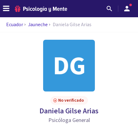
Ecuador
Jauneche
Daniela Gilse Arias
No verificado
Daniela Gilse Arias
Psicóloga General