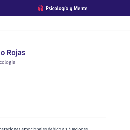
jo Rojas
icología
lteraciones emocionales debido a situaciones