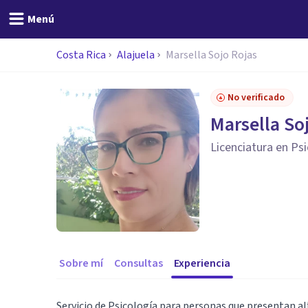
Menú
Costa Rica
Alajuela
Marsella Sojo Rojas
No verificado
Marsella So
Licenciatura en Ps
Sobre mí
Consultas
Experiencia
Servicio de Psicología para personas que presentan a