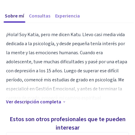
Sobre mí
Consultas
Experiencia
¡Hola! Soy Katia, pero me dicen Katu. Llevo casi media vida
dedicada a la psicología, y desde pequeña tenía interés por
la mente y las emociones humanas. Cuando era
adolescente, tuve muchas dificultades y pasé por una etapa
con depresión a los 15 años. Luego de superar ese difícil
período, comencé mis estudias de grado en psicología. Me
especialicé en Gestión Emocional, y antes de terminar la
carrera de grado, empecé mi camino espiritual
Ver descripción completa
certificándome al tiempo como Instructora experta en
Intervenciones Basadas en Mindfulness (MBI). En mis
Estos son otros profesionales que te pueden
estudios de maestría, me formé en Neurociencias, lo que me
interesar
dio una sólida formación científica y una comprensión