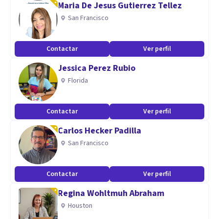
Maria De Jesus Gutierrez Tellez
global del cerebro y la conducta humana, pero nunca perdí
San Francisco
mi enfoque cálido y compasivo hacia mis pacientes. Luego
hice una formación en Terapia de Aceptación y Compromiso
Contactar
Ver perfil
(ACT), fusionando todos los estudios previos en el más alto
Jessica Perez Rubio
enfoque terapéutico.
Florida
Estaré encantada de conocerte y acompañarte en tu
Contactar
Ver perfil
camino a superar los miedos o ansiedades que te frenan a
Carlos Hecker Padilla
construir Tu Mejor Vida.
San Francisco
Con cariño,
Katu.
Contactar
Ver perfil
Regina Wohltmuh Abraham
Houston