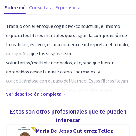
Sobre mí
Consultas
Experiencia
Trabajo con el enfoque cognitivo-conductual, el mismo
explora los filtros mentales que sesgan la comprensión de
la realidad, es decir, es una manera de interpretar el mundo,
no significa que los sesgos sean
voluntarios/maltintencionados, etc, sino que fueron
aprendidos desde la niñez como ¨normales¨y
consolidándose con el paso del tiempo. Estos filtros llevan
a confusión ya que pueden hacer que una creencia se
Ver descripción completa
considere una verdad inamovible, por otro lado, trabajamos
en los estilos de comunicación para evitar situaciones de
Estos son otros profesionales que te pueden
conflicto, aprendiendo la comunicación asertiva se puede
interesar
transmitir sin calificar o pseudointerpretar intenciones
Maria De Jesus Gutierrez Tellez
ajenas y siendo asertivos al expresarnos oralmente, se