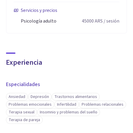
Enfoque basado en la escucha, la confidencialidad y el
Servicios y precios
respeto por la singularidad de cada persona.
Psicología adulto
45000
ARS
/ sesión
Atención presencial y online.
Experiencia
Especialidades
Ansiedad
Depresión
Trastornos alimentarios
Problemas emocionales
Infertilidad
Problemas relacionales
Terapia sexual
Insomnio y problemas del sueño
Terapia de pareja