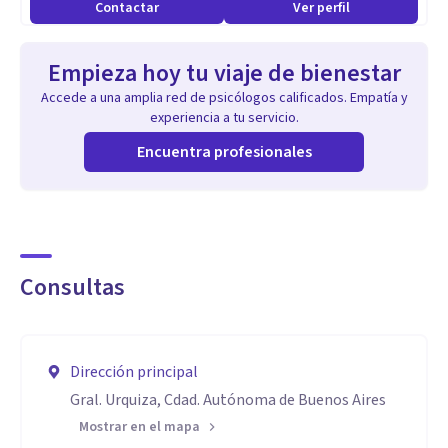
Contactar
Ver perfil
Tengo experiencia en el ámbito hospitalario,
Empieza hoy tu viaje de bienestar
especialmente en salud mental y en el abordaje de
Accede a una amplia red de psicólogos calificados. Empatía y
trastornos de la conducta alimentaria, ansiedad, vínculos,
experiencia a tu servicio.
autoestima, conflictos emocionales, sexualidad, crisis
Encuentra profesionales
vitales y procesos de duelo.
Aptitudes
Licenciada y Profesora en Psicología (UBA).
Consultas
Formación de Posgrado en Sexología Clínica.
Experiencia clínica en el ámbito público y privado.
Integrante del equipo de Trastornos de la Conducta
Dirección principal
Alimentaria del Centro de Salud Mental N.º 3 Dr. Arturo
Gral. Urquiza, Cdad. Autónoma de Buenos Aires
Ameghino.
Mostrar en el mapa
Atención a adolescentes, adultos y adultos mayores.