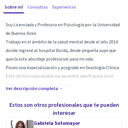
Sobre mí
Consultas
Experiencia
Soy Licenciada y Profesora en Psicología por la Universidad
de Buenos Aires.
Trabajo en el ámbito de la salud mental desde el año 2014
donde ingresé al hospital Borda, desde pequeña supe que
quería este abordaje profesional para mi vida.
Poseo una especialización y posgrado en Sexología Clínica.
Esta última especialidad me permitió adentrarme en el
mundo de los vínculos y las parejas.
Ver descripción completa
Atiendo adolescentes, adultos y adultos mayores tanto en
Estos son otros profesionales que te pueden
modalidad virtual como presencial (Villa Urquiza). Cuento
interesar
además, con formación hospitalaria, me encuentro recién
Gabriela Sotomayor
llegada de una formación en España y reabriendo agenda