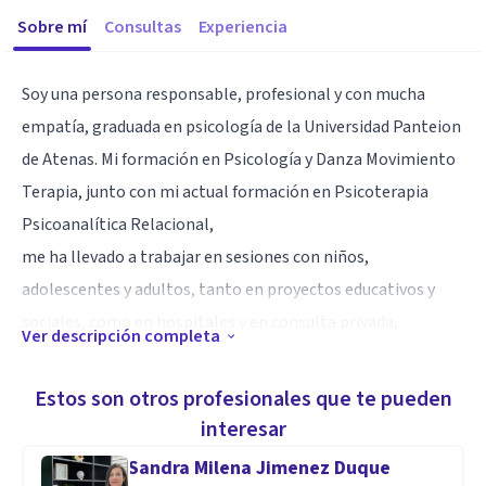
Sobre mí
Consultas
Experiencia
Soy una persona responsable, profesional y con mucha
empatía, graduada en psicología de la Universidad Panteion
de Atenas. Mi formación en Psicología y Danza Movimiento
Terapia, junto con mi actual formación en Psicoterapia
Psicoanalítica Relacional,
me ha llevado a trabajar en sesiones con niños,
adolescentes y adultos, tanto en proyectos educativos y
sociales, como en hospitales y en consulta privada,
Ver descripción completa
enfocando en la importancia del vínculo, las experiencias
interpersonales y la expresión corporal.
Estos son otros profesionales que te pueden
interesar
Ofrezco sesiones individuales, tanto presenciales como en
Sandra Milena Jimenez Duque
línea, a bajo costo en horario acordado. Los interesados